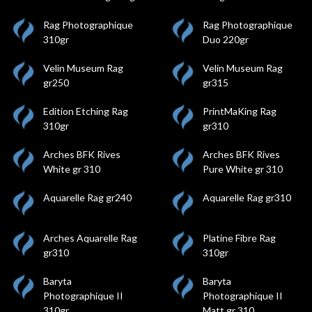
Rag Photographique
Rag Photographique
310gr
Duo 220gr
Velin Museum Rag
Velin Museum Rag
gr250
gr315
Edition Etching Rag
PrintMaKing Rag
310gr
gr310
Arches BFK Rives
Arches BFK Rives
White gr 310
Pure White gr 310
Aquarelle Rag gr240
Aquarelle Rag gr310
Arches Aquarelle Rag
Platine Fibre Rag
gr310
310gr
Baryta
Baryta
Photographique II
Photographique II
310gr
Matt gr 310