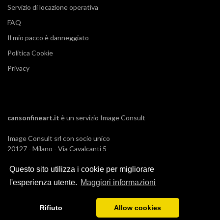
Servizio di locazione operativa
FAQ
Il mio pacco è danneggiato
Politica Cookie
Privacy
cansonfineart.it
è un servizio
Image Consult
Image Consult srl con socio unico
20127 - Milano - Via Cavalcanti 5
tel. 02-26829315
Questo sito utilizza i cookie per migliorare
P.IVA e C.F. 03383650961
REA 1673647 CCIAA Milano Monza Brianza
l'esperienza utente.
Maggiori informazioni
Registro AEE IT19030000011245
Registro Pile IT13030P00003110
Rifiuto
Allow cookies