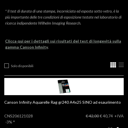
* Il test di durata di una stampa, incorniciata ed esposta sotto vetro, è la
più importante delle tre condizioni di esposizione testate nel laboratorio di
ricerca indipendente Wilhelm Imaging Research.
Clicca qui per i dettagli sui risultati del test di longevità sulla
gamma Canson Infinity
.
Solo disponibili
Canson Infinity Aquarelle Rag gr240 A4x25 SINO ad esaurimento
CNS206121028
€ 42,00
€ 40,74
+IVA
-3%
°