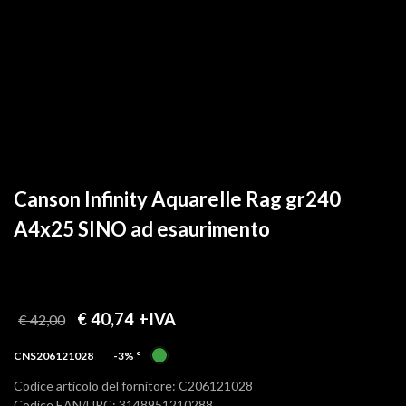
Canson Infinity Aquarelle Rag gr240
A4x25 SINO ad esaurimento
€ 40,74
+IVA
€ 42,00
CNS206121028
-3%
°
Codice articolo del fornitore: C206121028
Codice EAN/UPC: 3148951210288