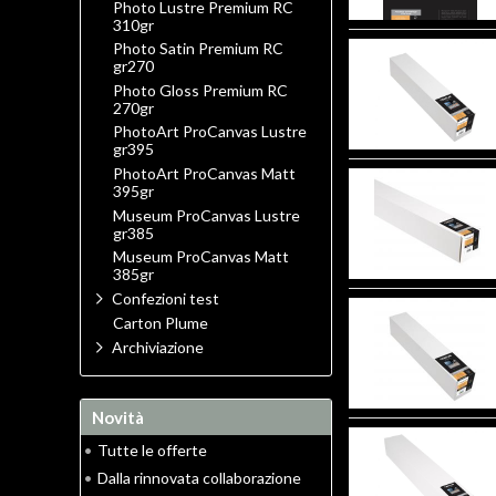
Photo Lustre Premium RC
310gr
Photo Satin Premium RC
gr270
Photo Gloss Premium RC
270gr
PhotoArt ProCanvas Lustre
gr395
PhotoArt ProCanvas Matt
395gr
Museum ProCanvas Lustre
gr385
Museum ProCanvas Matt
385gr
Confezioni test
Carton Plume
Archiviazione
Novità
•
Tutte le offerte
•
Dalla rinnovata collaborazione