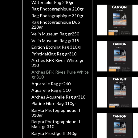
Watercolor Rag 240gr
Rag Photographique 210gr
Rag Photographique 310gr
Rag Photographique Duo
220gr
Velin Museum Rag gr250
Velin Museum Rag gr315
Edition Etching Rag 310gr
PrintMaKing Rag gr310
Arches BFK Rives White gr
310
Arches BFK Rives Pure White
gr 310
Aquarelle Rag gr240
Aquarelle Rag gr310
Arches Aquarelle Rag gr310
Platine Fibre Rag 310gr
Baryta Photographique II
310gr
Baryta Photographique II
Matt gr 310
Baryta Prestige II 340gr