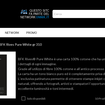
NETWORK
PROMO
BFK Rives Pure White gr 310
BFK Rives® Pure White è una carta 100% cotone che ha una g
i dettagli di ogni immagine.
Grazie all`utilizzo di fibre 100% cotone e all`antico processo 
La carta ha un tono bianco puro ed è completamente priva di 
L`esclusiva patinatura permette di ottenere stampe inkjet c
naturali, offrendo a fotografi, artisti e stampatori l`opport
eccellente luminosità e toni intermedi.
Solo disponibili
10 Prodo