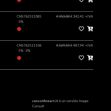
CNS762511085
€ 353,00
€ 342,41
+IVA
-3%
CNS762511106
€ 529,50
€ 487,94
+IVA
-5%
-3%
cansonfineart.it
è un servizio
Image
Consult