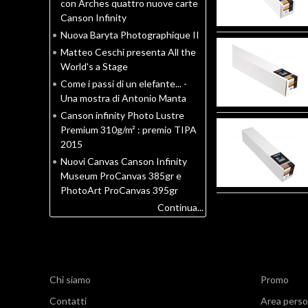
con Arches quattro nuove carte
Canson Infinity
•
Nuova Baryta Photographique II
•
Matteo Ceschi presenta All the
World's a Stage
•
Come i passi di un elefante... -
Una mostra di Antonio Manta
•
Canson infinity Photo Lustre
Premium 310g/m² : premio TIPA
2015
•
Nuovi Canvas Canson Infinity
Museum ProCanvas 385gr e
PhotoArt ProCanvas 395gr
Continua...
Chi siamo
Promo
Contatti
Area perso