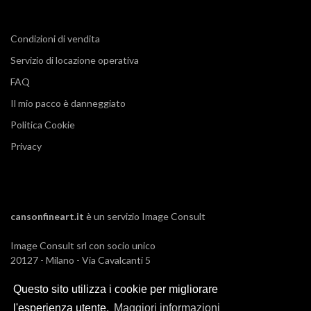
Condizioni di vendita
Servizio di locazione operativa
FAQ
Il mio pacco è danneggiato
Politica Cookie
Privacy
cansonfineart.it
è un servizio
Image Consult
Image Consult srl con socio unico
20127 - Milano - Via Cavalcanti 5
tel. 02-26829315
P.IVA e C.F. 03383650961
Questo sito utilizza i cookie per migliorare
REA 1673647 CCIAA Milano Monza Brianza
l'esperienza utente.
Maggiori informazioni