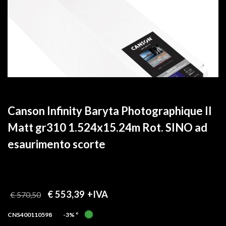
Canson Infinity Baryta Photographique II
Matt gr310 1.524x15.24m Rot. SINO ad
esaurimento scorte
€ 553,39
+IVA
€ 570,50
CNS400110598
-3%
°