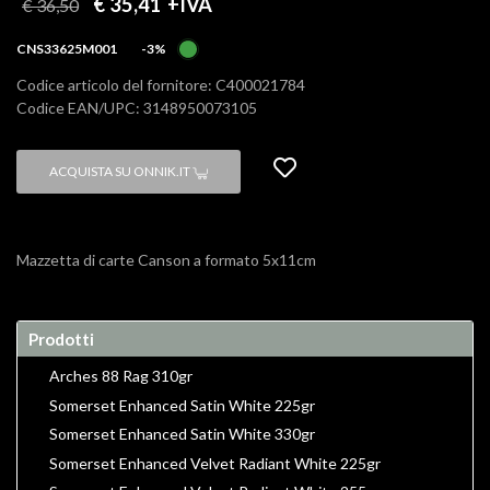
€ 35,41
+IVA
€ 36,50
CNS33625M001
-3%
Codice articolo del fornitore: C400021784
Codice EAN/UPC: 3148950073105
ACQUISTA SU ONNIK.IT
Mazzetta di carte Canson a formato 5x11cm
Prodotti
Arches 88 Rag 310gr
Somerset Enhanced Satin White 225gr
Somerset Enhanced Satin White 330gr
Somerset Enhanced Velvet Radiant White 225gr