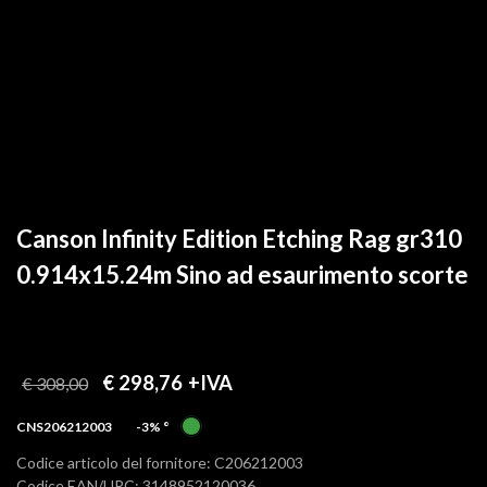
Canson Infinity Edition Etching Rag gr310
0.914x15.24m Sino ad esaurimento scorte
€ 298,76
+IVA
€ 308,00
CNS206212003
-3%
°
Codice articolo del fornitore: C206212003
Codice EAN/UPC: 3148952120036