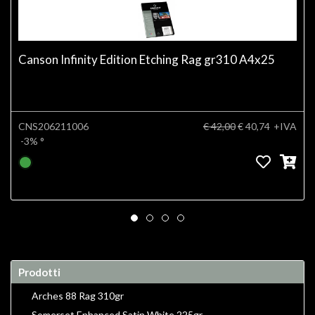
Canson Infinity Edition Etching Rag gr310 A4x25
CNS206211006
€ 42,00
€ 40,74
+IVA
-3%
°
Prodotti
Arches 88 Rag 310gr
Somerset Enhanced Satin White 225gr