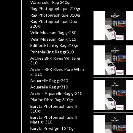
Watercolor Rag 240gr
Rag Photographique 210gr
Rag Photographique 310gr
Rag Photographique Duo
220gr
Velin Museum Rag gr250
Velin Museum Rag gr315
Edition Etching Rag 310gr
PrintMaKing Rag gr310
Arches BFK Rives White gr
310
Arches BFK Rives Pure White
gr 310
Aquarelle Rag gr240
Aquarelle Rag gr310
Arches Aquarelle Rag gr310
Platine Fibre Rag 310gr
Baryta Photographique II
310gr
Baryta Photographique II
Matt gr 310
Baryta Prestige II 340gr