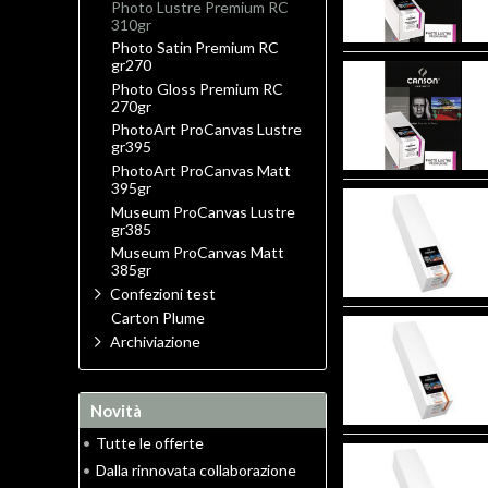
Photo Lustre Premium RC
310gr
Photo Satin Premium RC
gr270
Photo Gloss Premium RC
270gr
PhotoArt ProCanvas Lustre
gr395
PhotoArt ProCanvas Matt
395gr
Museum ProCanvas Lustre
gr385
Museum ProCanvas Matt
385gr
Confezioni test
Carton Plume
Archiviazione
Novità
•
Tutte le offerte
•
Dalla rinnovata collaborazione