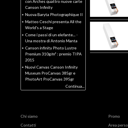
con Arches quattro nuove carte
Canson Infinity
•
Nuova Baryta Photographique II
•
Matteo Ceschi presenta All the
World's a Stage
•
Come i passi di un elefante... -
Una mostra di Antonio Manta
•
Canson infinity Photo Lustre
Premium 310g/m² : premio TIPA
2015
•
Nuovi Canvas Canson Infinity
Museum ProCanvas 385gr e
PhotoArt ProCanvas 395gr
Continua...
Chi siamo
Promo
Contatti
Area perso