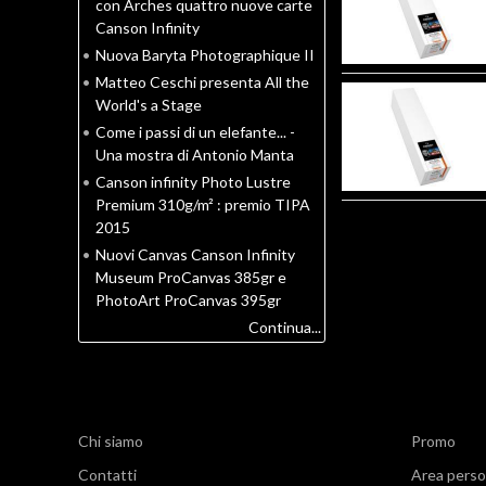
con Arches quattro nuove carte
Canson Infinity
•
Nuova Baryta Photographique II
•
Matteo Ceschi presenta All the
World's a Stage
•
Come i passi di un elefante... -
Una mostra di Antonio Manta
•
Canson infinity Photo Lustre
Premium 310g/m² : premio TIPA
2015
•
Nuovi Canvas Canson Infinity
Museum ProCanvas 385gr e
PhotoArt ProCanvas 395gr
Continua...
Chi siamo
Promo
Contatti
Area perso