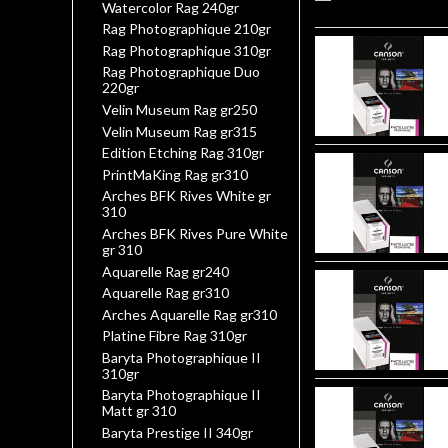
Watercolor Rag 240gr
Rag Photographique 210gr
Rag Photographique 310gr
Rag Photographique Duo
220gr
Velin Museum Rag gr250
Velin Museum Rag gr315
Edition Etching Rag 310gr
PrintMaKing Rag gr310
Arches BFK Rives White gr
310
Arches BFK Rives Pure White
gr 310
Aquarelle Rag gr240
Aquarelle Rag gr310
Arches Aquarelle Rag gr310
Platine Fibre Rag 310gr
Baryta Photographique II
310gr
Baryta Photographique II
Matt gr 310
Baryta Prestige II 340gr