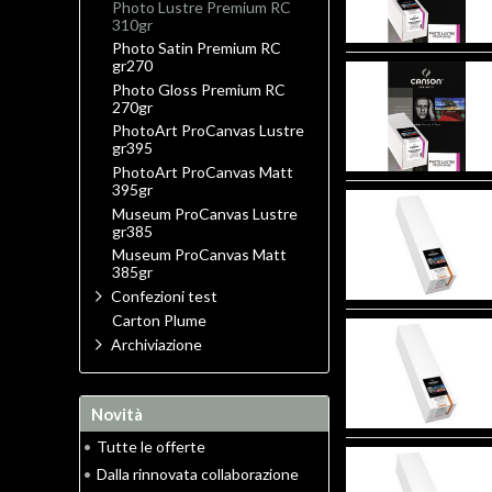
Photo Lustre Premium RC
310gr
Photo Satin Premium RC
gr270
Photo Gloss Premium RC
270gr
PhotoArt ProCanvas Lustre
gr395
PhotoArt ProCanvas Matt
395gr
Museum ProCanvas Lustre
gr385
Museum ProCanvas Matt
385gr
Confezioni test
Carton Plume
Archiviazione
Novità
•
Tutte le offerte
•
Dalla rinnovata collaborazione