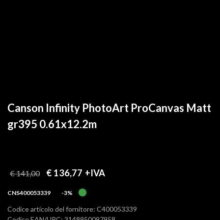
Canson Infinity PhotoArt ProCanvas Matt
gr395 0.61x12.2m
€ 136,77
+IVA
€ 141,00
CNS400053339
-3%
Codice articolo del fornitore: C400053339
Codice EAN/UPC: 3148950097958