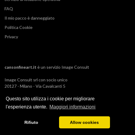
FAQ
Il mio pacco è danneggiato
Politica Cookie
Privacy
cansonfineart.it
è un servizio
Image Consult
Image Consult srl con socio unico
20127 - Milano - Via Cavalcanti 5
tel. 02-26829315
P.IVA e C.F. 03383650961
Questo sito utilizza i cookie per migliorare
REA 1673647 CCIAA Milano Monza Brianza
l'esperienza utente.
Maggiori informazioni
Registro AEE IT19030000011245
Registro Pile IT13030P00003110
Rifiuto
Allow cookies