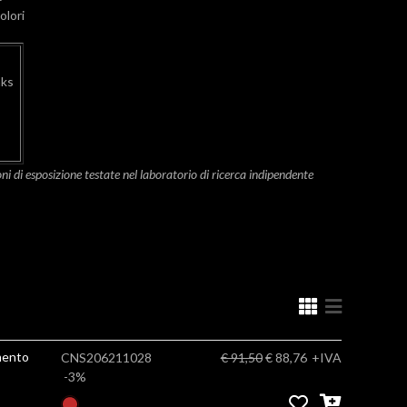
olori
nks
oni di esposizione testate nel laboratorio di ricerca indipendente
mento
CNS206211028
€ 91,50
€ 88,76
+IVA
-3%