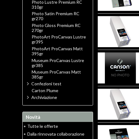
Photo Lustre Premium RC
310gr
Photo Satin Premium RC
gr270
Photo Gloss Premium RC
270gr
PhotoArt ProCanvas Lustre
gr395
PhotoArt ProCanvas Matt
395gr
Museum ProCanvas Lustre
gr385
Museum ProCanvas Matt
385gr
Confezioni test
Carton Plume
Archiviazione
Novità
•
Tutte le offerte
•
Dalla rinnovata collaborazione