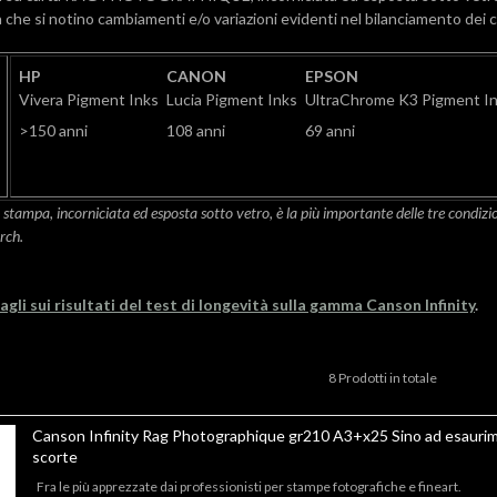
 che si notino cambiamenti e/o variazioni evidenti nel bilanciamento dei c
HP
CANON
EPSON
Vivera Pigment Inks
Lucia Pigment Inks
UltraChrome K3 Pigment I
>150 anni
108 anni
69 anni
na stampa, incorniciata ed esposta sotto vetro, è la più importante delle tre condizi
rch.
tagli sui risultati del test di longevità sulla gamma Canson Infinity
.
8 Prodotti in totale
Canson Infinity Rag Photographique gr210 A3+x25 Sino ad esauri
scorte
Fra le più apprezzate dai professionisti per stampe fotografiche e fineart.