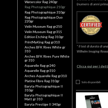
Watercolor Rag 240gr
(numero di anni prima
Rag Photographique 210gr
Rag Photographique 310gr
Rag Photographique Duo
220gr
Velin Museum Rag gr250
Velin Museum Rag gr315
Edition Etching Rag 310gr
PrintMaKing Rag gr310
* Il test di durata di u
Arches BFK Rives White gr
310
Wilhelm Imaging Resea
Arches BFK Rives Pure White
gr 310
Aquarelle Rag gr240
Clicca qui per i det
Aquarelle Rag gr310
Arches Aquarelle Rag gr310
Platine Fibre Rag 310gr
Solo disponibili
Baryta Photographique II
310gr
Baryta Photographique II
Matt gr 310
Baryta Prestige II 340gr