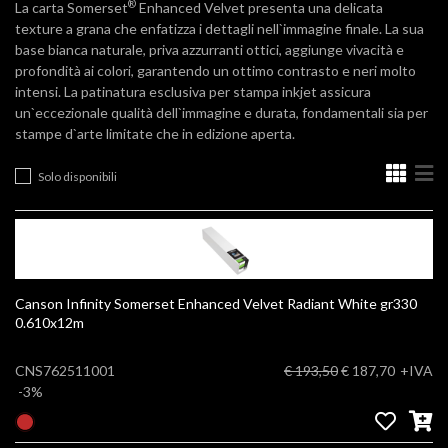
®
La carta Somerset
Enhanced Velvet presenta una delicata
texture a grana che enfatizza i dettagli nell`immagine finale. La sua
base bianca naturale, priva azzurranti ottici, aggiunge vivacità e
profondità ai colori, garantendo un ottimo contrasto e neri molto
intensi. La patinatura esclusiva per stampa inkjet assicura
un`eccezionale qualità dell`immagine e durata, fondamentali sia per
stampe d`arte limitate che in edizione aperta.
Solo disponibili
Canson Infinity Somerset Enhanced Velvet Radiant White gr330
0.610x12m
CNS762511001
€ 193,50
€ 187,70
+IVA
-3%