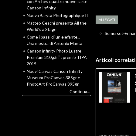
con Arches quattro nuove carte
Canson Infinity
•
Nuova Baryta Photographique II
ALLEGATI
•
Matteo Ceschi presenta All the
World's a Stage
Somerset-Enhan
•
Come i passi di un elefante... -
Una mostra di Antonio Manta
•
Canson infinity Photo Lustre
Premium 310g/m² : premio TIPA
Articoli correlati
2015
•
Nuovi Canvas Canson Infinity
Museum ProCanvas 385gr e
PhotoArt ProCanvas 395gr
Continua...