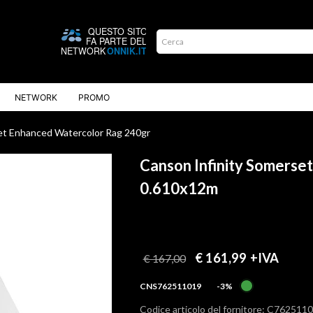
NETWORK
PROMO
t Enhanced Watercolor Rag 240gr
Canson Infinity Somerse
0.610x12m
€ 161,99
+IVA
€ 167,00
CNS762511019
-3%
Codice articolo del fornitore: C762511