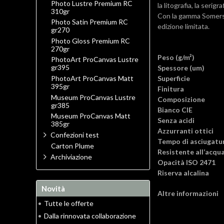
Photo Lustre Premium RC
la litografia, la serigr
310gr
Con la gamma Somer
Photo Satin Premium RC
edizione limitata.
gr270
Photo Gloss Premium RC
270gr
Peso (g/m²)
PhotoArt ProCanvas Lustre
gr395
Spessore (um)
Superficie
PhotoArt ProCanvas Matt
395gr
Finitura
Museum ProCanvas Lustre
Composizione
gr385
Bianco CIE
Museum ProCanvas Matt
Senza acidi
385gr
Azzurranti ottici
Confezioni test
Tempo di asciugatu
Carton Plume
Resistente all’acqu
Archiviazione
Opacità ISO 2471
Riserva alcalina
Novità
Altre informazioni
•
Tutte le offerte
•
Dalla rinnovata collaborazione