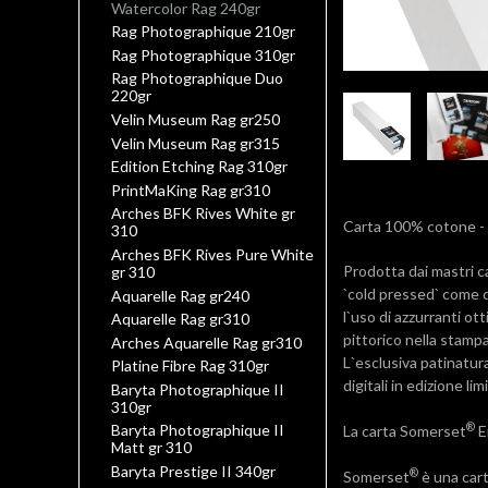
Watercolor Rag 240gr
Rag Photographique 210gr
Rag Photographique 310gr
Rag Photographique Duo
220gr
Velin Museum Rag gr250
Velin Museum Rag gr315
Edition Etching Rag 310gr
PrintMaKing Rag gr310
Arches BFK Rives White gr
Carta 100% cotone - b
310
Arches BFK Rives Pure White
Prodotta dai mastri ca
gr 310
`cold pressed` come 
Aquarelle Rag gr240
l`uso di azzurranti ot
Aquarelle Rag gr310
pittorico nella stampa
Arches Aquarelle Rag gr310
L`esclusiva patinatur
Platine Fibre Rag 310gr
digitali in edizione li
Baryta Photographique II
310gr
®
Baryta Photographique II
La carta Somerset
E
Matt gr 310
Baryta Prestige II 340gr
®
Somerset
è una cart