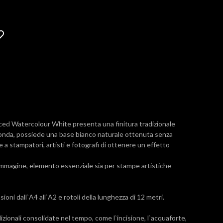
ed Watercolour White presenta una finitura tradizionale
tonda, possiede una base bianco naturale ottenuta senza
te a stampatori, artisti e fotografi di ottenere un effetto
`immagine, elemento essenziale sia per stampe artistiche
ni dall`A4 all`A2 e rotoli della lunghezza di 12 metri.
dizionali consolidate nel tempo, come l`incisione, l`acquaforte,