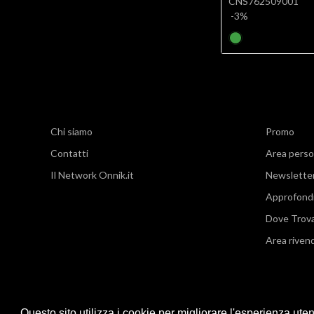
CNS762509001
-3%
Chi siamo
Promo
Contatti
Area perso
Il Network Onnik.it
Newslette
Approfond
Dove Trov
Area rivend
Questo sito utilizza i cookie per migliorare l'esperienza ute