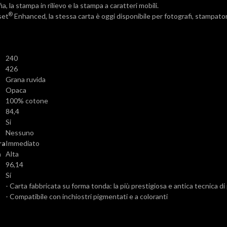
afia, la stampa in rilievo e la stampa a caratteri mobili.
®
set
Enhanced, la stessa carta è oggi disponibile per fotografi, stampatori 
240
426
Grana ruvida
Opaca
100% cotone
84,4
Si
Nessuno
ra
Immediato
a
Alta
96,14
Sí
- Carta fabbricata su forma tonda: la più prestigiosa e antica tecnica di
- Compatibile con inchiostri pigmentati e a coloranti