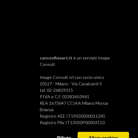
cansonfineart.it
è un servizio
Image
Consult
Image Consult srl con socio unico
20127 - Milano - Via Cavalcanti 5
tel. 02-26829315
P.IVA e C.F. 03383650961
REA 1673647 CCIAA Milano Monza
Brianza
Registro AEE IT19030000011245
Registro Pile IT13030P00003110
Rifiuto
Allow cookies