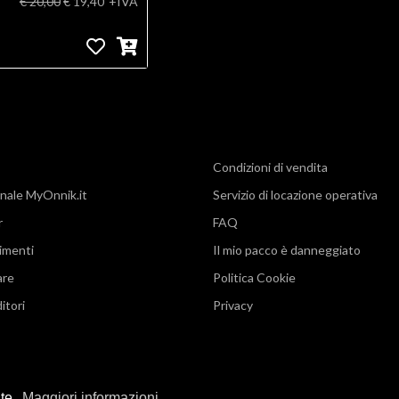
€ 20,00
€ 19,40
+IVA
Condizioni di vendita
nale MyOnnik.it
Servizio di locazione operativa
r
FAQ
imenti
Il mio pacco è danneggiato
are
Politica Cookie
itori
Privacy
nte.
Maggiori informazioni