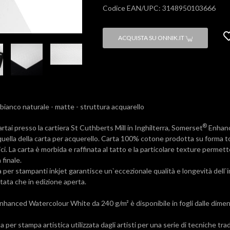
Codice EAN/UPC: 3148950103666
ACQUISTA SU ONNIK.IT
ianco naturale - matte - struttura acquarello
®
rtai presso la cartiera St Cuthberts Mill in Inghilterra, Somerset
Enhanc
quella della carta per acquerello. Carta 100% cotone prodotta su forma 
tici. La carta è morbida e raffinata al tatto e la particolare texture permet
 finale.
a per stampanti inkjet garantisce un`eccezionale qualità e longevità dell
mitata che in edizione aperta.
nhanced Watercolour White da 240 g/m² è disponibile in fogli dalle dimensio
a per stampa artistica utilizzata dagli artisti per una serie di tecniche tra