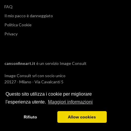
FAQ
Il mio pacco è danneggiato
Politica Cookie
Privacy
cansonfineart.it
è un servizio
Image Consult
Image Consult srl con socio unico
20127 - Milano - Via Cavalcanti 5
tel. 02-26829315
Questo sito utilizza i cookie per migliorare
P.IVA e C.F. 03383650961
REA 1673647 CCIAA Milano Monza Brianza
l'esperienza utente.
Maggiori informazioni
Registro AEE IT19030000011245
Registro Pile IT13030P00003110
Rifiuto
Allow cookies