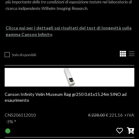
più importante delle tre condizioni di esposizione testate nel laboratorio di
ricerca indipendente Wilhelm Imaging Research.
Clicca qui per i dettagli sui risultati del test di longevità sulla
gamma Canson Infinity
.
Solo disponibili
Canson Infinity Velin Museum Rag gr250 0.61x15.24m SINO ad
esaurimento
CNS206112010
€ 228,00
€ 221,16
+IVA
-3%
°